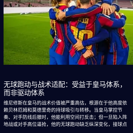
无球跑动与战术适配：受益于皇马体系，
而非驱动体系
维尼修斯在皇马的战术价值被严重高估，根源在于他高度依
赖贝林厄姆和莫德里奇的持球吸引与转移。当皇马掌控节
奏、对手防线后撤时，他能利用空间打反击；但一旦陷入阵
地战或对手高位逼抢，他的无球跑动缺乏纵深变化，接球点
单一，常陷入孤立。2024年欧冠半决赛首回合对拜仁，他全