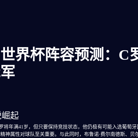
26世界杯阵容预测：C
冠军
锐崛起
时C罗将年满41岁，但只要保持竞技状态，他仍极有可能入选葡萄
精神属性对球队至关重要。与此同时，布鲁诺·费尔南德斯、贝尔