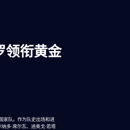
罗领衔黄金
牙国家队。作为队史出场和进
纳多·席尔瓦、迪奥戈·若塔