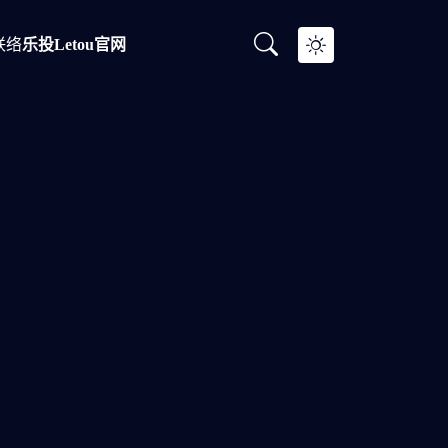
联络
乐投letou官网