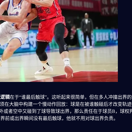
质逻辑
在于“谁最后触球”。这听起来很简单，但在多人冲撞出界
必须在大脑中构建一个慢动作回放：球是在被谁触碰后才改变轨迹
外或者空中又碰到了球导致球出界，那么责任在于球员B，球权
出界前或出界瞬间没有最后触球，他就不用对球出界负责。
误解的细节是“落地先后”与“触球先后”的区别。很多球迷误以