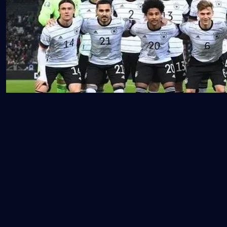
核心球员状态决定上限
以阿方索·戴维斯、乔纳森·戴维为代表的新生代球员，是加
拿大冲击世界杯淘汰赛的最大倚仗。戴维斯在左路的突破与
传中能力，以及戴维在锋线上的终结效率，将是球队进攻的
生命线。然而，两人均效力于欧洲顶级联赛，赛季末段体能