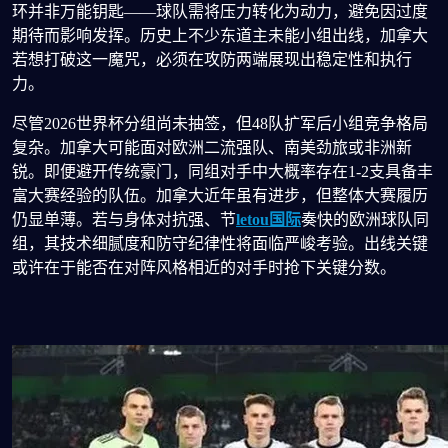
环并非万能钥匙——球队需将压力转化为动力，避免因过度
期待而影响发挥。历史上不少东道主未能小组出线，加拿大
若想打破这一魔咒，必须在攻防两端展现出稳定性和执行
力。
尽管2026世界杯分组尚未抽签，但48队扩军后小组竞争格局
复杂。加拿大可能面对欧洲二流强队、南美劲旅或非洲新
锐。即便避开传统豪门，同组对手中大概率存在1-2支具备丰
富大赛经验的队伍。加拿大近年虽有进步，但整体大赛履历
仍显单薄。若与身体对抗强、节
letou国际
奏快的欧洲球队同
组，其技术细腻度和防守纪律性将面临严峻考验。出线关键
或许在于能否在对阵风格相近的对手时抢下关键分数。