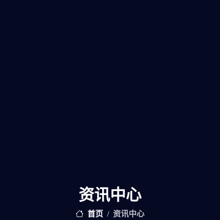
资讯中心
首页
资讯中心