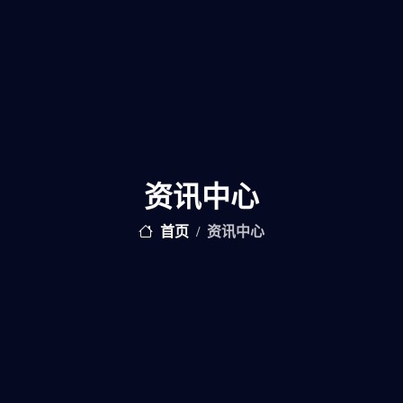
资讯中心
首页
资讯中心