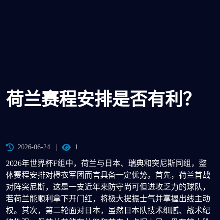
荷兰赛程安排是否有利？
2026-06-24
1
2026年世界杯F组中，荷兰与日本、瑞典和突尼斯同组，整
体赛程安排对橙衣军团而言具备一定优势。首先，荷兰首战
对阵突尼斯，这是一支近年来防守尚可但进攻乏力的球队，
若荷兰能顺利拿下开门红，将极大提振士气并掌握出线主动
权。其次，第二轮面对日本，虽然日本队技术细腻、战术纪