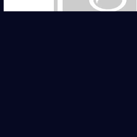
上一篇
LETOU-乐投(中文)官方网站为广大体育迷提供权威赛事资
讯与数据支持，通过多维度内容展示与专业解读，让用户