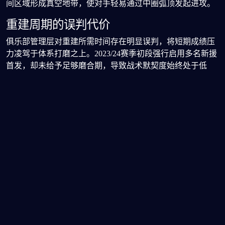
间区域形成真空地带，使对手轻易通过中圈弧顶发起进攻。
重建周期的误判代价
俱乐部管理层对重建所需时间存在明显误判，将短期成绩压
力凌驾于体系打磨之上。2023/24赛季初段强行启用多名新援
首发，却未给予足够磨合期，导致战术默契度始终处于低
位。对比同期纽卡斯尔或布莱顿的渐进式改革，曼联试图用
资本投入替代结构优化，结果反而加剧阵容冗余。例如右后
卫位置同时囤积达洛特、万-比萨卡与新援，却未明确战术适
配标准，造成轮换混乱。这种资源错配不仅影响场上表现，
更动摇了更衣室对重建方向的信心。
所谓“表现不稳定”，实则是战术身份模糊的必然结果。曼联
既想维持传统英式冲击打法，又试图融入荷式控球理念，两
种逻辑在比赛中不断冲突。当领先时倾向回收阵型打防反，
落后时又仓促切换高位逼抢，缺乏贯穿全场的统一思维。具
体
letou官网
到进攻层次，推进阶段依赖个人突破而非小组配
合，创造阶段过度集中于B费调度，终结阶段则因中锋支点
作用不足而效率低下。这种割裂状态使得球队难以建立可持