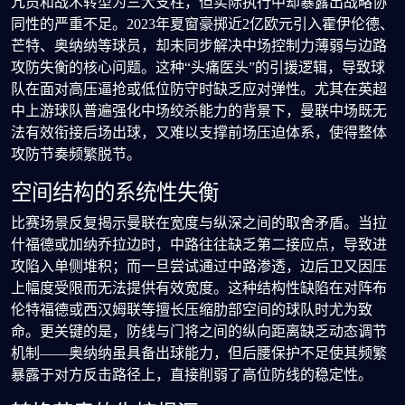
冗员和战术转型为三大支柱，但实际执行中却暴露出战略协
同性的严重不足。2023年夏窗豪掷近2亿欧元引入霍伊伦德、
芒特、奥纳纳等球员，却未同步解决中场控制力薄弱与边路
攻防失衡的核心问题。这种“头痛医头”的引援逻辑，导致球
队在面对高压逼抢或低位防守时缺乏应对弹性。尤其在英超
中上游球队普遍强化中场绞杀能力的背景下，曼联中场既无
法有效衔接后场出球，又难以支撑前场压迫体系，使得整体
攻防节奏频繁脱节。
空间结构的系统性失衡
比赛场景反复揭示曼联在宽度与纵深之间的取舍矛盾。当拉
什福德或加纳乔拉边时，中路往往缺乏第二接应点，导致进
攻陷入单侧堆积；而一旦尝试通过中路渗透，边后卫又因压
上幅度受限而无法提供有效宽度。这种结构性缺陷在对阵布
伦特福德或西汉姆联等擅长压缩肋部空间的球队时尤为致
命。更关键的是，防线与门将之间的纵向距离缺乏动态调节
机制——奥纳纳虽具备出球能力，但后腰保护不足使其频繁
暴露于对方反击路径上，直接削弱了高位防线的稳定性。